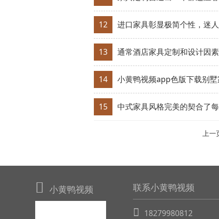
12
进口家具​彰显极简个性，
13
通常酒店家具定制和设计因素
14
小黄鸭视频app色版下载别墅
15
中式家具风格完美的契合了每
上一
联系小黄鸭视频
小黄鸭视频
18279980812