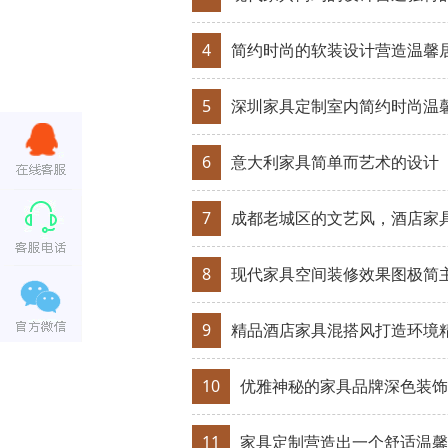
4
简约时尚的软装设计营造温馨
5
深圳家具定制室内简约时尚温
6
意大利家具简单而艺术的设计
7
成都老城区的文艺风，酒店家
8
​​现代家具空间装修效果图极
9
精品酒店家具混搭风打造环境
10
​优雅神秘的家具品牌​深色装
11
家具定制​营造出一个舒适温