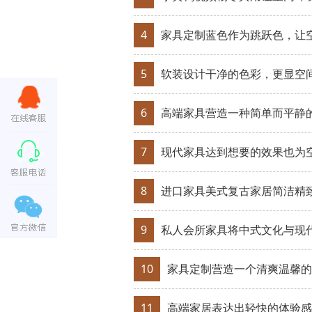
4
家具定制蓝色作为跳跃色，
5
软装设计干净的色彩，更显
6
高端家具营造一种简单而平静
7
现代家具达到想要的效果也为
8
进口家具美式复古家居简洁精
9
私人会所家具将中式文化与现
10
家具定制营造一个清爽温馨的
11
高端家居表达出轻快的体验感