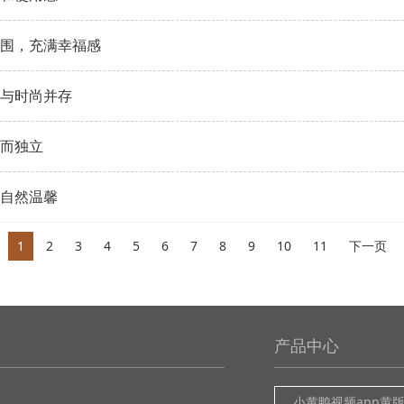
，充满幸福感
与时尚并存
而独立
自然温馨
1
2
3
4
5
6
7
8
9
10
11
下一页
产品中心
小黄鸭视频app黄