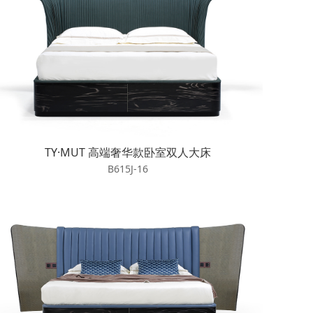
TY·MUT 高端奢华款卧室双人大床
B615J-16