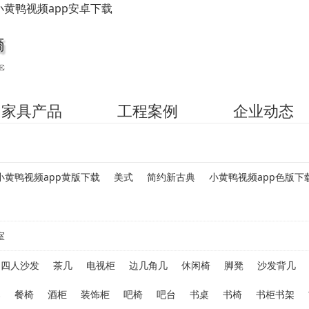
小黄鸭视频app安卓下载
家具产品
工程案例
企业动态
小黄鸭视频app黄版下载
美式
简约新古典
小黄鸭视频app色版下
室
四人沙发
茶几
电视柜
边几角几
休闲椅
脚凳
沙发背几
桌
餐椅
酒柜
装饰柜
吧椅
吧台
书桌
书椅
书柜书架