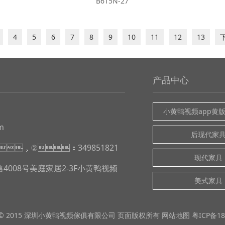
B615N-27
4
5
6
7
8
9
10
11
12
13
产品中心
小黄鸭视频app黄
m
后现代家
91，②：349851821
现代家具
008号美庭家居2-3F小黄鸭视频
美式家具
 © 2015 深圳
小黄鸭视频
傢俱有限公司 页面版权所有
网站地图
粤ICP备18