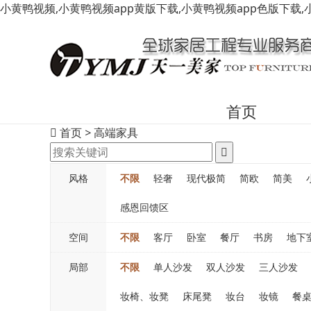
小黄鸭视频,小黄鸭视频app黄版下载,小黄鸭视频app色版下载,
首页
首页
>
高端家具
风格
不限
轻奢
现代极简
简欧
简美
感恩回馈区
空间
不限
客厅
卧室
餐厅
书房
地下
局部
不限
单人沙发
双人沙发
三人沙发
妆椅、妆凳
床尾凳
妆台
妆镜
餐