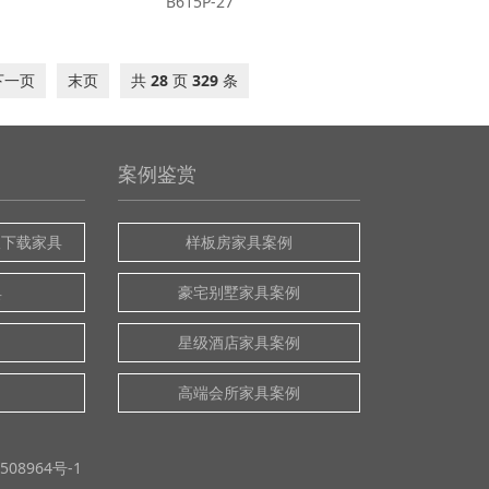
B615P-27
下一页
末页
共
28
页
329
条
案例鉴赏
版下载家具
样板房家具案例
具
豪宅别墅家具案例
星级酒店家具案例
高端会所家具案例
508964号-1