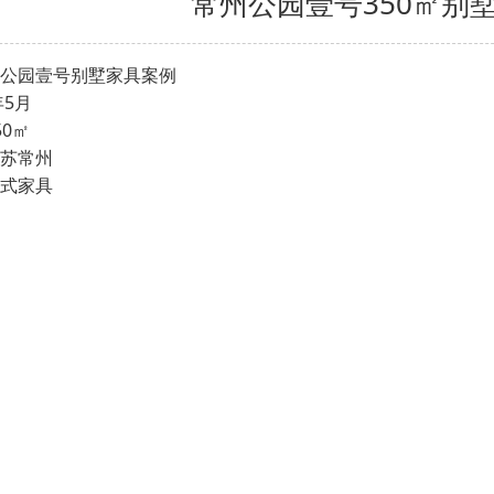
常州公园壹号350㎡别
：常州公园壹号别墅家具案例
3年5月
50㎡
江苏常州
：美式家具