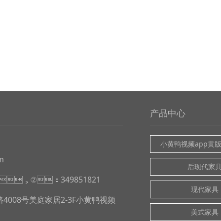
产品中心
小黄鸭视频app黄
m
后现代家
1，②：349851821
现代家具
008号美庭家居2-3F小黄鸭视频
美式家具