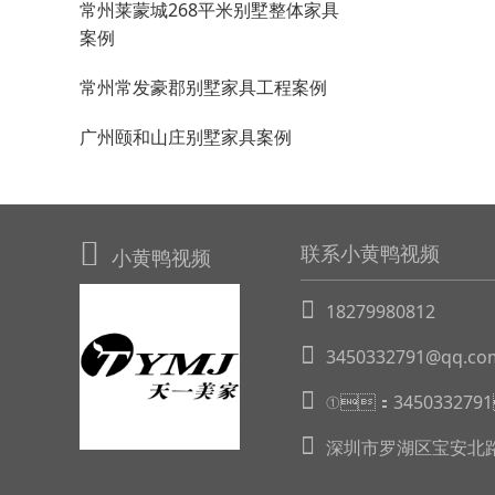
常州莱蒙城268平米别墅整体家具
案例
常州常发豪郡别墅家具工程案例
广州颐和山庄别墅家具案例
联系小黄鸭视频
小黄鸭视频
18279980812
3450332791@qq.co
①：345033279
深圳市罗湖区宝安北路4