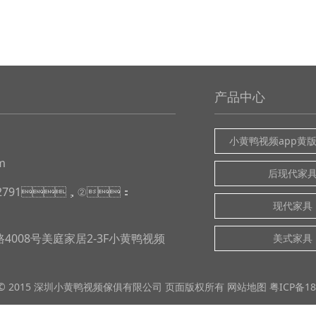
产品中心
小黄鸭视频app黄
m
后现代家
32791，②：
现代家具
008号美庭家居2-3F小黄鸭视频
美式家具
 © 2015 深圳
小黄鸭视频
傢俱有限公司 页面版权所有
网站地图
粤ICP备18